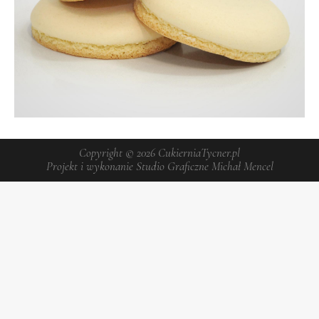
Copyright © 2026
CukierniaTycner.pl
Projekt i wykonanie
Studio Graficzne Michał Mencel