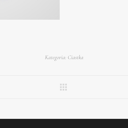
Kategoria:
Ciastka
Next
project: