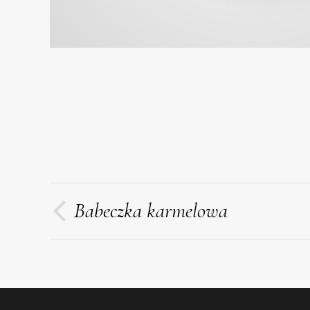
PROJECT
Babeczka karmelowa
Previous
NAVIGATION
project: