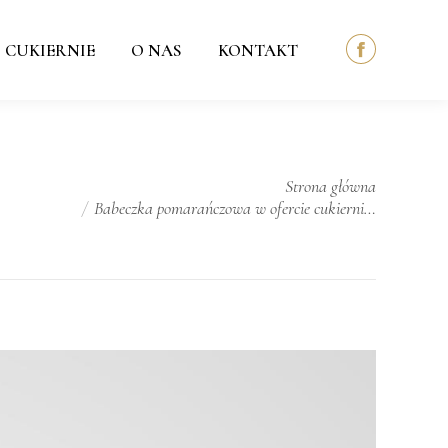
CUKIERNIE
CUKIERNIE
O NAS
O NAS
KONTAKT
KONTAKT
Facebook
Facebook
page
page
opens
opens
in
in
Jesteś tutaj:
new
new
Strona główna
Babeczka pomarańczowa w ofercie cukierni…
window
window