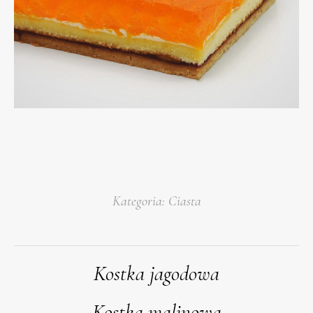
Kategoria:
Ciasta
PROJECT
Kostka jagodowa
Previous
NAVIGATION
project:
Kostka malinowa