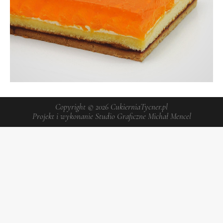
Copyright © 2026
CukierniaTycner.pl
Projekt i wykonanie
Studio Graficzne Michał Mencel