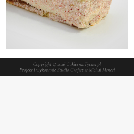
Copyright © 2026
CukierniaTycner.pl
Projekt i wykonanie
Studio Graficzne Michał Mencel