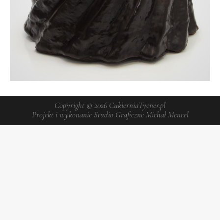
Copyright © 2026
CukierniaTycner.pl
Projekt i wykonanie
Studio Graficzne Michał Mencel